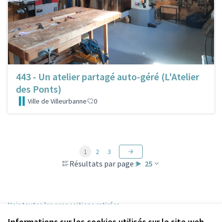
443 - Un atelier partagé auto-géré (L'Atelier
des Ponts)
Ville de Villeurbanne
0
1
2
3
Résultats par page :
25
Voir toutes les propositions retirées
Informations sur les cookies utilisés sur le site web