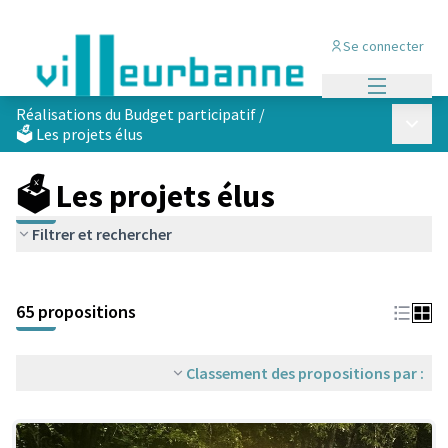
Se connecter
Menu princi
Réalisations du Budget participatif
/
Menu p
🗳️ Les projets élus
🗳️ Les projets élus
Filtrer et rechercher
Passer la carte
Leaflet
|
©
OpenStreetMap
contributors
L'élément suivant est une carte qui présente les éléments de cet
+
65 propositions
−
Classement des propositions par :