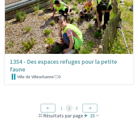
1354 - Des espaces refuges pour la petite
faune
Ville de Villeurbanne
0
1
2
3
Résultats par page :
25