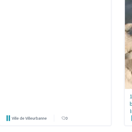
1
I
Ville de Villeurbanne
0