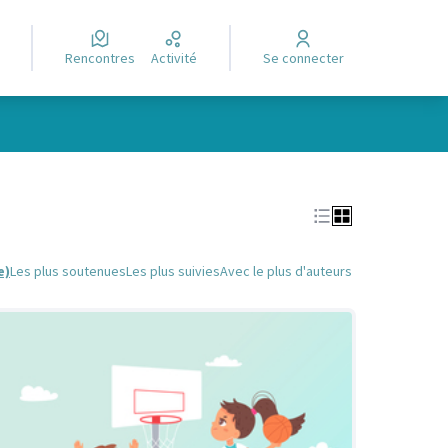
Rencontres
Activité
Se connecter
Leaflet
|
©
OpenStreetMap
contributors
e des points de carte. L'élément peut être utilisé avec un lecteur
e)
Les plus soutenues
Les plus suivies
Avec le plus d'auteurs