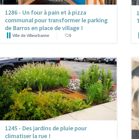
1286 - Un four à pain et à pizza
communal pour transformer le parking
de Barros en place de village !
Ville de Villeurbanne
0
1245 - Des jardins de pluie pour
climatiser la rue !