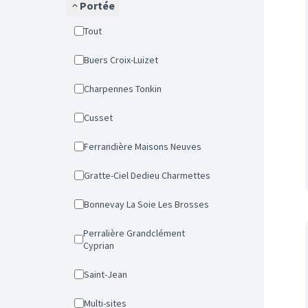
Portée
Tout
Buers Croix-Luizet
Charpennes Tonkin
Cusset
Ferrandière Maisons Neuves
Gratte-Ciel Dedieu Charmettes
Bonnevay La Soie Les Brosses
Perralière Grandclément
Cyprian
Saint-Jean
Multi-sites