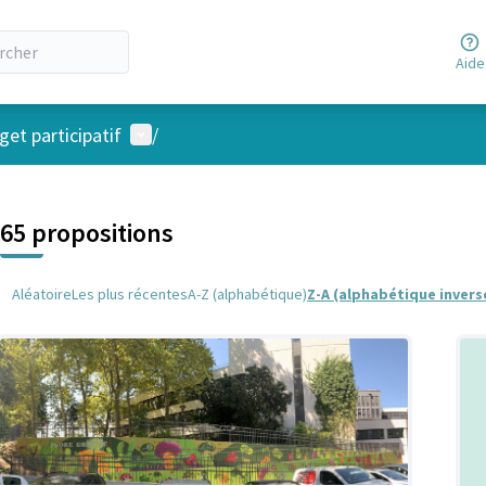
Aide
Menu utilisateur
et participatif
/
 la carte
 suivant est une carte qui présente les éléments de cette page comm
65 propositions
Aléatoire
Les plus récentes
A-Z (alphabétique)
Z-A (alphabétique invers