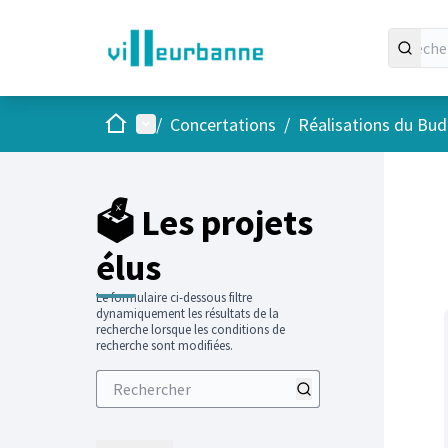
Accueil
Menu principal
/
Concertations
/
Réalisations du Budg
Passer
L'élément
+
−
🗳️ Les projets
élus
Le formulaire ci-dessous filtre
dynamiquement les résultats de la
recherche lorsque les conditions de
recherche sont modifiées.