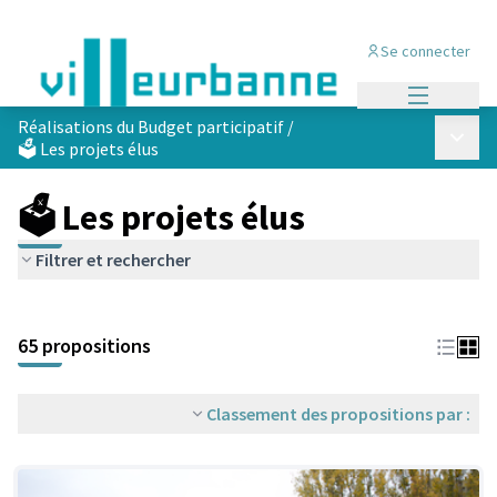
Se connecter
Menu princi
Réalisations du Budget participatif
/
Menu p
🗳️ Les projets élus
🗳️ Les projets élus
Filtrer et rechercher
Passer la carte
Leaflet
|
©
OpenStreetMap
contributors
L'élément suivant est une carte qui présente les éléments de cet
+
65 propositions
−
Classement des propositions par :