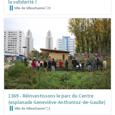
la solidarité !
Ville de Villeurbanne
0
1369 - Réinvestissons le parc du Centre
(esplanade Geneviève-Anthonioz-de-Gaulle)
Ville de Villeurbanne
1