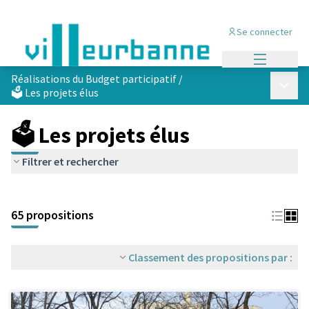
Se connecter
Menu princi
Réalisations du Budget participatif
/
Menu p
🗳️ Les projets élus
🗳️ Les projets élus
Filtrer et rechercher
Passer la carte
Leaflet
|
©
OpenStreetMap
contributors
L'élément suivant est une carte qui présente les éléments de cet
+
65 propositions
−
Classement des propositions par :