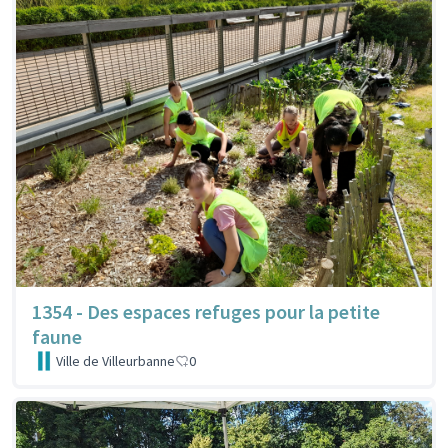
1354 - Des espaces refuges pour la petite
faune
Ville de Villeurbanne
0