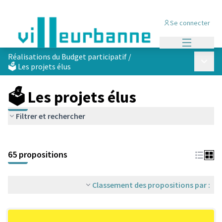
Se connecter
Menu princi
Réalisations du Budget participatif
/
Menu p
🗳️ Les projets élus
🗳️ Les projets élus
Filtrer et rechercher
Passer la carte
Leaflet
|
©
OpenStreetMap
contributors
L'élément suivant est une carte qui présente les éléments de cet
+
65 propositions
−
Classement des propositions par :