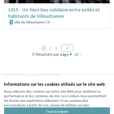
1015 - Un tiers lieu solidaire entre exilés et
habitants de Villeurbanne
Ville de Villeurbanne
0
1
2
3
Résultats par page :
25
Voir toutes les propositions retirées
Informations sur les cookies utilisés sur le site web
Nous utilisons des cookies sur notre site Web pour améliorer la
Conditions d'utilisation
performance et les contenus du site. Les cookies nous permettent
Paramètres des cookies
de fournir une expérience utilisateur et un contenu plus
Participez Villeurbanne sur X
Participez Villeurbanne sur Facebook
Participez Villeurbanne sur Instagram
Participez Villeurbanne sur YouTube
personnalisés à partir de nos canaux de médias sociaux.
(Lien externe)
(Lien externe)
(Lien externe)
(Lien externe)
Tout accepter