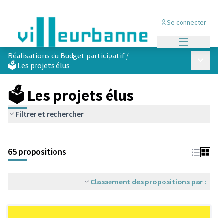
Se connecter
Menu princi
Réalisations du Budget participatif
/
Menu p
🗳️ Les projets élus
🗳️ Les projets élus
Filtrer et rechercher
Passer la carte
Leaflet
|
©
OpenStreetMap
contributors
L'élément suivant est une carte qui présente les éléments de cet
+
65 propositions
−
Classement des propositions par :