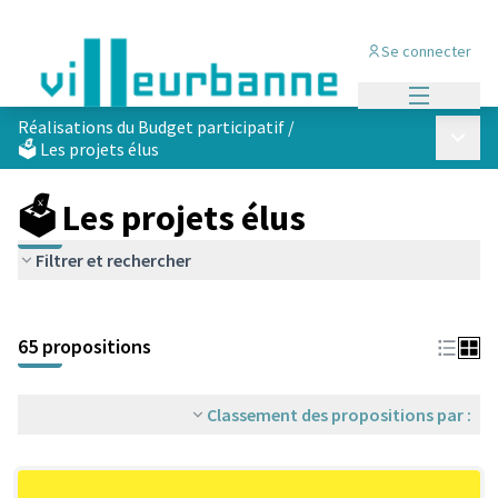
Se connecter
Menu princi
Réalisations du Budget participatif
/
Menu p
🗳️ Les projets élus
🗳️ Les projets élus
Filtrer et rechercher
Passer la carte
Leaflet
|
©
OpenStreetMap
contributors
L'élément suivant est une carte qui présente les éléments de cet
+
65 propositions
−
Classement des propositions par :