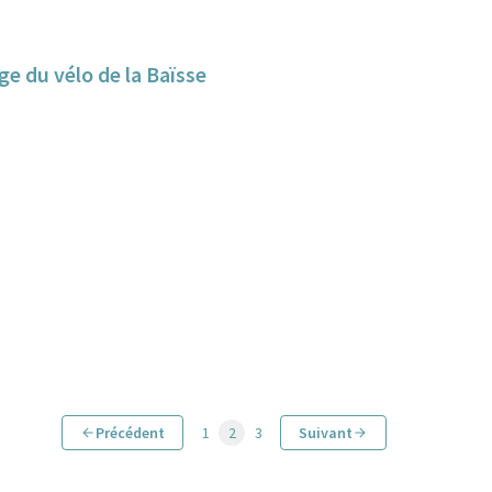
ge du vélo de la Baïsse
Précédent
1
2
3
Suivant