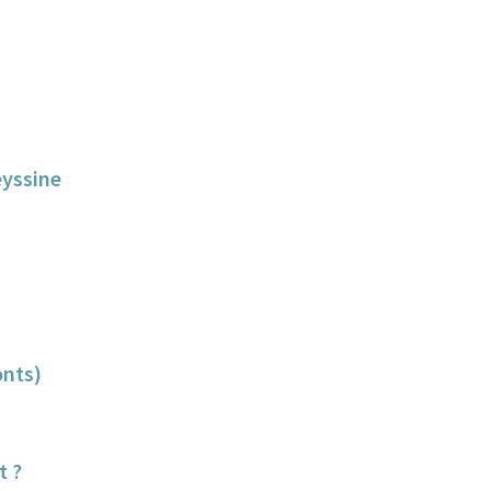
eyssine
onts)
t ?