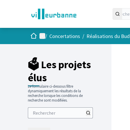
Accueil
Menu principal
/
Concertations
/
Réalisations du Budg
Passer
L'élément
+
−
🗳️ Les projets
élus
Le formulaire ci-dessous filtre
dynamiquement les résultats de la
recherche lorsque les conditions de
recherche sont modifiées.