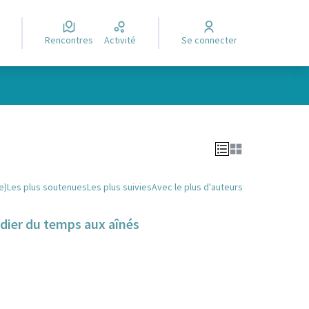
Rencontres
Activité
Se connecter
Leaflet
|
©
OpenStreetMap
contributors
e des points de carte. L'élément peut être utilisé avec un lecteur
e)
Les plus soutenues
Les plus suivies
Avec le plus d'auteurs
dier du temps aux aînés