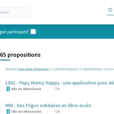
Aide
Menu utilisateur
et participatif
/
 la carte
 suivant est une carte qui présente les éléments de cette page comm
65 propositions
Aléatoire
Les plus récentes
A-Z (alphabétique)
Z-A (alphabétique invers
1002 - Papy Mamy Happy : une application pour dé
Ville de Villeurbanne
0
900 - Des frigos solidaires en libre-accès
Ville de Villeurbanne
0