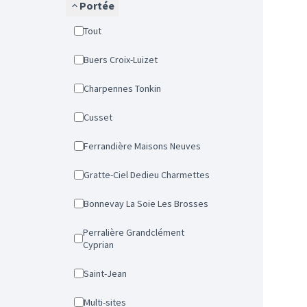
Portée
Tout
Buers Croix-Luizet
Charpennes Tonkin
Cusset
Ferrandière Maisons Neuves
Gratte-Ciel Dedieu Charmettes
Bonnevay La Soie Les Brosses
Perralière Grandclément
Cyprian
Saint-Jean
Multi-sites