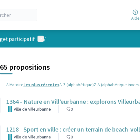
Aide
Menu utilisateur
et participatif
/
 la carte
 suivant est une carte qui présente les éléments de cette page comm
65 propositions
Aléatoire
Les plus récentes
A-Z (alphabétique)
Z-A (alphabétique invers
1364 - Nature en Vill’eurbanne : explorons Villeur
Ville de Villeurbanne
0
1218 - Sport en ville : créer un terrain de beach-vo
Ville de Villeurbanne
0