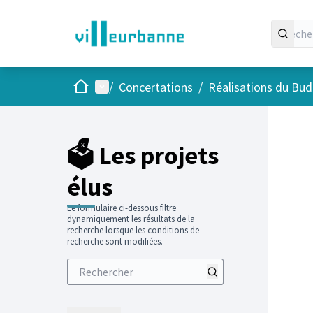
Accueil
Menu principal
/
Concertations
/
Réalisations du Budg
Passer
L'élément
+
−
🗳️ Les projets
élus
Le formulaire ci-dessous filtre
dynamiquement les résultats de la
recherche lorsque les conditions de
recherche sont modifiées.