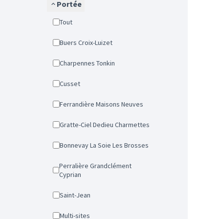
Portée
Tout
Buers Croix-Luizet
Charpennes Tonkin
Cusset
Ferrandière Maisons Neuves
Gratte-Ciel Dedieu Charmettes
Bonnevay La Soie Les Brosses
Perralière Grandclément
Cyprian
Saint-Jean
Multi-sites