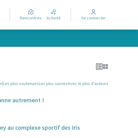
Rencontres
Activité
Se connecter
Leaflet
|
©
OpenStreetMap
contributors
e des points de carte. L'élément peut être utilisé avec un lecteur
e)
Les plus soutenues
Les plus suivies
Avec le plus d'auteurs
banne autrement !
lley au complexe sportif des Iris