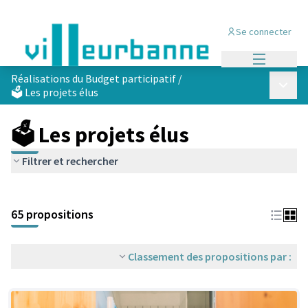
Se connecter
Menu princi
Réalisations du Budget participatif
/
Menu p
🗳️ Les projets élus
🗳️ Les projets élus
Filtrer et rechercher
Passer la carte
Leaflet
|
©
OpenStreetMap
contributors
L'élément suivant est une carte qui présente les éléments de cet
+
65 propositions
−
Classement des propositions par :