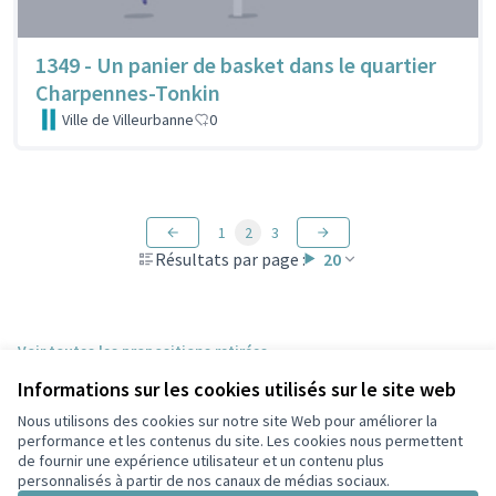
1349 - Un panier de basket dans le quartier
Charpennes-Tonkin
Ville de Villeurbanne
0
1
2
3
Résultats par page :
20
Voir toutes les propositions retirées
Informations sur les cookies utilisés sur le site web
Nous utilisons des cookies sur notre site Web pour améliorer la
Conditions d'utilisation
performance et les contenus du site. Les cookies nous permettent
Paramètres des cookies
de fournir une expérience utilisateur et un contenu plus
Participez Villeurbanne sur X
Participez Villeurbanne sur Facebook
Participez Villeurbanne sur Instagram
Participez Villeurbanne sur YouTube
personnalisés à partir de nos canaux de médias sociaux.