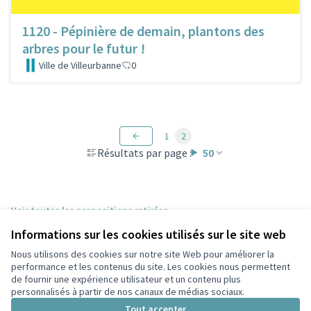
1120 - Pépinière de demain, plantons des
arbres pour le futur !
Ville de Villeurbanne
0
1
2
Résultats par page :
50
Voir toutes les propositions retirées
Informations sur les cookies utilisés sur le site web
Nous utilisons des cookies sur notre site Web pour améliorer la
Conditions d'utilisation
performance et les contenus du site. Les cookies nous permettent
Paramètres des cookies
de fournir une expérience utilisateur et un contenu plus
Participez Villeurbanne sur X
Participez Villeurbanne sur Facebook
Participez Villeurbanne sur Instagram
Participez Villeurbanne sur YouTube
personnalisés à partir de nos canaux de médias sociaux.
(Lien externe)
(Lien externe)
(Lien externe)
(Lien externe)
Tout accepter