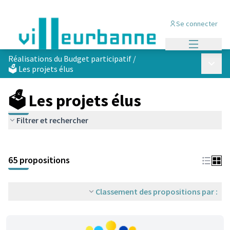
Se connecter
Menu princi
Réalisations du Budget participatif
/
Menu p
🗳️ Les projets élus
🗳️ Les projets élus
Filtrer et rechercher
Passer la carte
Leaflet
|
©
OpenStreetMap
contributors
L'élément suivant est une carte qui présente les éléments de cet
+
65 propositions
−
Classement des propositions par :