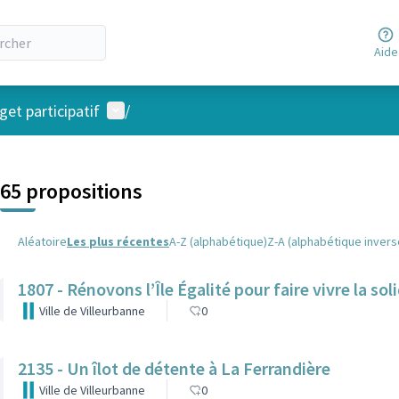
Aide
Menu utilisateur
et participatif
/
 la carte
 suivant est une carte qui présente les éléments de cette page comm
65 propositions
Aléatoire
Les plus récentes
A-Z (alphabétique)
Z-A (alphabétique invers
1807 - Rénovons l’Île Égalité pour faire vivre la soli
Ville de Villeurbanne
0
2135 - Un îlot de détente à La Ferrandière
Ville de Villeurbanne
0