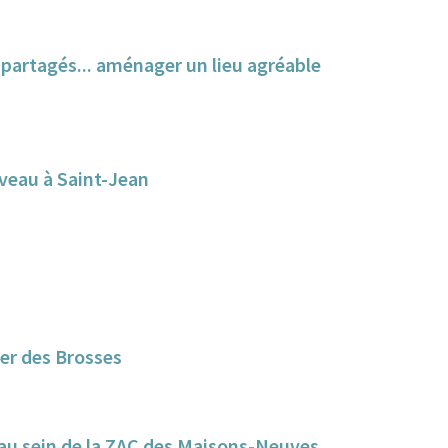
s partagés... aménager un lieu agréable
uveau à Saint-Jean
er des Brosses
e au sein de la ZAC des Maisons-Neuves