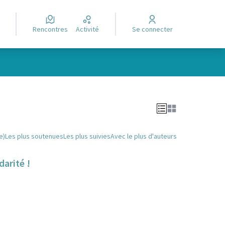
Rencontres
Activité
Se connecter
Leaflet
|
©
OpenStreetMap
contributors
e des points de carte. L'élément peut être utilisé avec un lecteur
e)
Les plus soutenues
Les plus suivies
Avec le plus d'auteurs
darité !