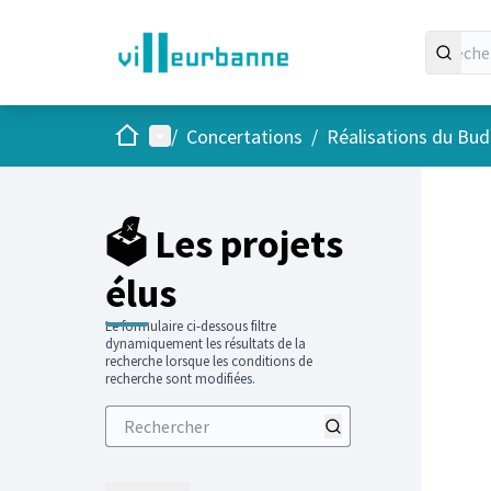
Accueil
Menu principal
/
Concertations
/
Réalisations du Budg
Passer
L'élément
+
−
🗳️ Les projets
élus
Le formulaire ci-dessous filtre
dynamiquement les résultats de la
recherche lorsque les conditions de
recherche sont modifiées.