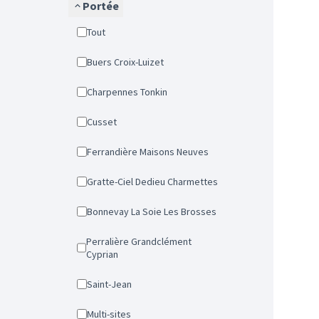
Portée
Tout
Buers Croix-Luizet
Charpennes Tonkin
Cusset
Ferrandière Maisons Neuves
Gratte-Ciel Dedieu Charmettes
Bonnevay La Soie Les Brosses
Perralière Grandclément
Cyprian
Saint-Jean
Multi-sites