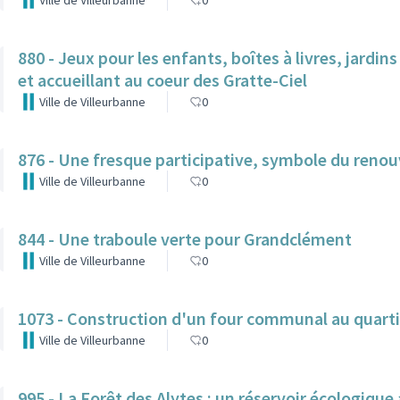
Ville de Villeurbanne
0
880 - Jeux pour les enfants, boîtes à livres, jardin
et accueillant au coeur des Gratte-Ciel
Ville de Villeurbanne
0
876 - Une fresque participative, symbole du reno
Ville de Villeurbanne
0
844 - Une traboule verte pour Grandclément
Ville de Villeurbanne
0
1073 - Construction d'un four communal au quarti
Ville de Villeurbanne
0
995 - La Forêt des Alytes : un réservoir écologiqu