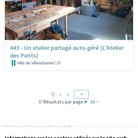
443 - Un atelier partagé auto-géré (L'Atelier
des Ponts)
Ville de Villeurbanne
0
1
2
3
Résultats par page :
20
Voir toutes les propositions retirées
Informations sur les cookies utilisés sur le site web