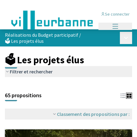
Se connecter
Menu princi
Réalisations du Budget participatif
/
Menu p
🗳️ Les projets élus
🗳️ Les projets élus
Filtrer et rechercher
Passer la carte
Leaflet
|
©
OpenStreetMap
contributors
L'élément suivant est une carte qui présente les éléments de cet
+
65 propositions
−
Classement des propositions par :