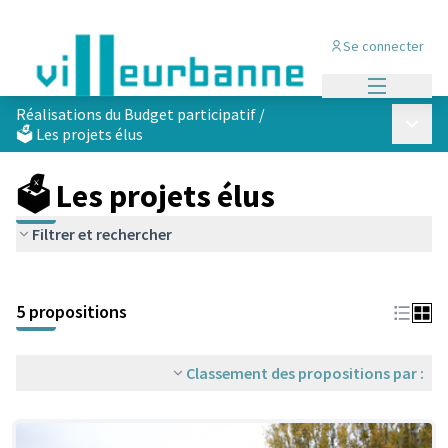
Se connecter
Menu princi
Réalisations du Budget participatif
/
Menu p
🗳️ Les projets élus
🗳️ Les projets élus
Filtrer et rechercher
Passer la carte
Leaflet
|
©
OpenStreetMap
contributors
L'élément suivant est une carte qui présente les éléments de cet
+
5 propositions
−
Classement des propositions par :