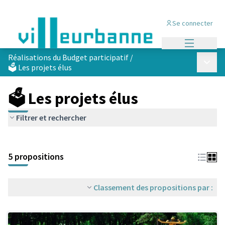
Se connecter
Menu princi
Réalisations du Budget participatif
/
Menu p
🗳️ Les projets élus
🗳️ Les projets élus
Filtrer et rechercher
Passer la carte
Leaflet
|
©
OpenStreetMap
contributors
L'élément suivant est une carte qui présente les éléments de cet
+
5 propositions
−
Classement des propositions par :