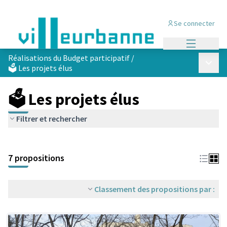
Se connecter
Menu princi
Réalisations du Budget participatif
/
Menu p
🗳️ Les projets élus
🗳️ Les projets élus
Filtrer et rechercher
Passer la carte
Leaflet
|
©
OpenStreetMap
contributors
L'élément suivant est une carte qui présente les éléments de cet
+
7 propositions
−
Classement des propositions par :