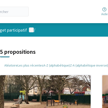
Aide
Menu utilisateur
et participatif
/
 la carte
 suivant est une carte qui présente les éléments de cette page comm
5 propositions
Aléatoire
Les plus récentes
A-Z (alphabétique)
Z-A (alphabétique inverse)