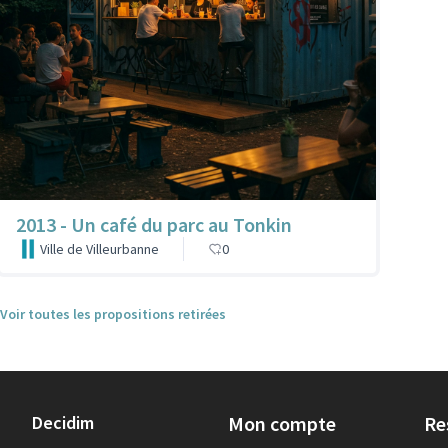
2013 - Un café du parc au Tonkin
Ville de Villeurbanne
0
Voir toutes les propositions retirées
Decidim
Mon compte
Re