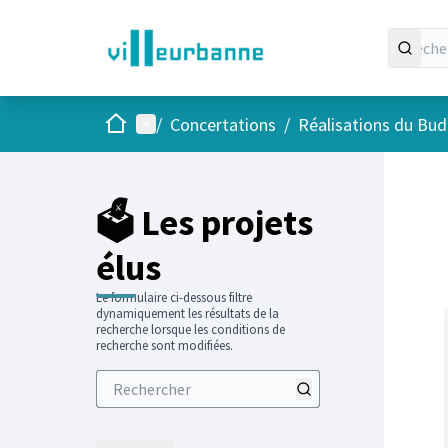
Accueil
Menu principal
/
Concertations
/
Réalisations du Budg
Passer
L'élément
+
−
🗳️ Les projets
élus
Le formulaire ci-dessous filtre
dynamiquement les résultats de la
recherche lorsque les conditions de
recherche sont modifiées.