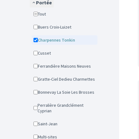
Portée
Tout
Buers Croix-Luizet
Charpennes Tonkin
Cusset
Ferrandière Maisons Neuves
Gratte-Ciel Dedieu Charmettes
Bonnevay La Soie Les Brosses
Perralière Grandclément
Cyprian
Saint-Jean
Multi-sites