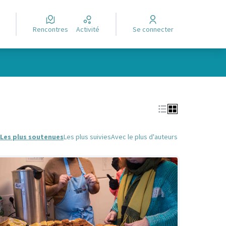
Rencontres
Activité
Se connecter
Leaflet
|
©
OpenStreetMap
contributors
e des points de carte. L'élément peut être utilisé avec un lecteur
Les plus soutenues
Les plus suivies
Avec le plus d'auteurs