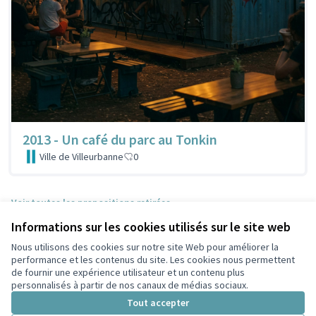
2013 - Un café du parc au Tonkin
Ville de Villeurbanne
0
Voir toutes les propositions retirées
Informations sur les cookies utilisés sur le site web
Nous utilisons des cookies sur notre site Web pour améliorer la
Conditions d'utilisation
performance et les contenus du site. Les cookies nous permettent
Paramètres des cookies
de fournir une expérience utilisateur et un contenu plus
Participez Villeurbanne sur X
Participez Villeurbanne sur Facebook
Participez Villeurbanne sur Instagram
Participez Villeurbanne sur YouTube
personnalisés à partir de nos canaux de médias sociaux.
(Lien externe)
(Lien externe)
(Lien externe)
(Lien externe)
Tout accepter