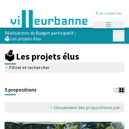
Se connecter
Menu princi
Réalisations du Budget participatif
/
Menu p
🗳️ Les projets élus
🗳️ Les projets élus
Filtrer et rechercher
Passer la carte
Leaflet
|
©
OpenStreetMap
contributors
L'élément suivant est une carte qui présente les éléments de cet
+
5 propositions
−
Classement des propositions par :