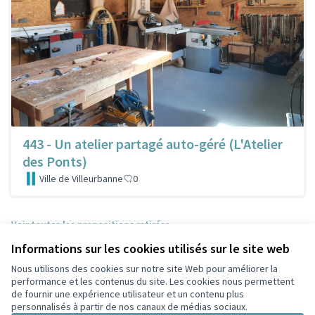
443 - Un atelier partagé auto-géré (L'Atelier
des Ponts)
Ville de Villeurbanne
0
Voir toutes les propositions retirées
Informations sur les cookies utilisés sur le site web
Nous utilisons des cookies sur notre site Web pour améliorer la
Conditions d'utilisation
performance et les contenus du site. Les cookies nous permettent
Paramètres des cookies
de fournir une expérience utilisateur et un contenu plus
Participez Villeurbanne sur X
Participez Villeurbanne sur Facebook
Participez Villeurbanne sur Instagram
Participez Villeurbanne sur YouTube
personnalisés à partir de nos canaux de médias sociaux.