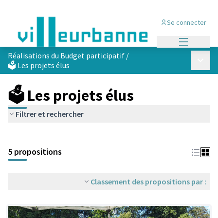
Se connecter
Menu princi
Réalisations du Budget participatif
/
Menu p
🗳️ Les projets élus
🗳️ Les projets élus
Filtrer et rechercher
Passer la carte
Leaflet
|
©
OpenStreetMap
contributors
L'élément suivant est une carte qui présente les éléments de cet
+
5 propositions
−
Classement des propositions par :