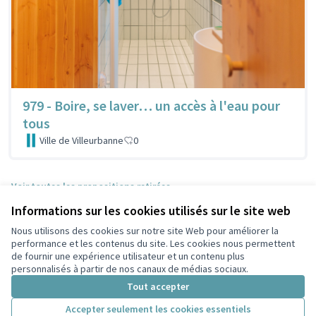
979 - Boire, se laver… un accès à l'eau pour
tous
Ville de Villeurbanne
0
Voir toutes les propositions retirées
Informations sur les cookies utilisés sur le site web
Nous utilisons des cookies sur notre site Web pour améliorer la
Conditions d'utilisation
performance et les contenus du site. Les cookies nous permettent
Paramètres des cookies
de fournir une expérience utilisateur et un contenu plus
Participez Villeurbanne sur X
Participez Villeurbanne sur Facebook
Participez Villeurbanne sur Instagram
Participez Villeurbanne sur YouTube
personnalisés à partir de nos canaux de médias sociaux.
(Lien externe)
(Lien externe)
(Lien externe)
(Lien externe)
Tout accepter
Accepter seulement les cookies essentiels