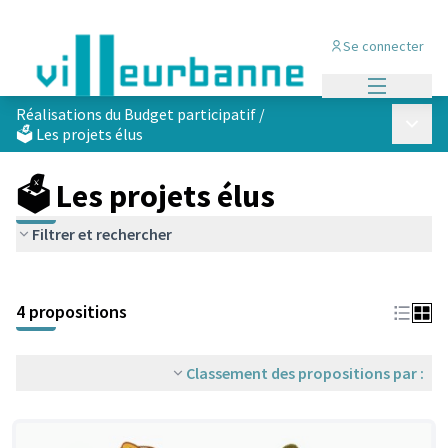
Se connecter
Menu princi
Réalisations du Budget participatif
/
Menu p
🗳️ Les projets élus
🗳️ Les projets élus
Filtrer et rechercher
Passer la carte
Leaflet
|
©
OpenStreetMap
contributors
L'élément suivant est une carte qui présente les éléments de cet
+
4 propositions
−
Classement des propositions par :