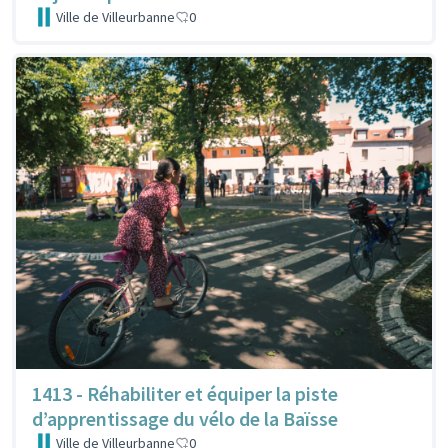
Ville de Villeurbanne
0
1413 - Réhabiliter et équiper la piste
d’apprentissage du vélo de la Baïsse
Ville de Villeurbanne
0