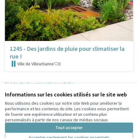
1245 - Des jardins de pluie pour climatiser la
rue !
Ville de Villeurbanne
0
Voir toutes les propositions retirées
Informations sur les cookies utilisés sur le site web
Nous utilisons des cookies sur notre site Web pour améliorer la
Conditions d'utilisation
performance et les contenus du site. Les cookies nous permettent
Paramètres des cookies
de fournir une expérience utilisateur et un contenu plus
Participez Villeurbanne sur X
Participez Villeurbanne sur Facebook
Participez Villeurbanne sur Instagram
Participez Villeurbanne sur YouTube
personnalisés à partir de nos canaux de médias sociaux.
(Lien externe)
(Lien externe)
(Lien externe)
(Lien externe)
Tout accepter
Accepter seulement les cookies essentiels