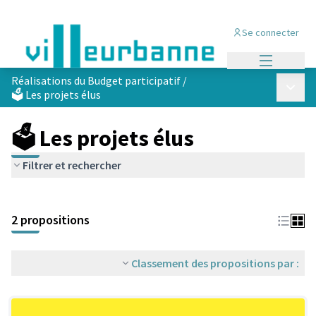
Se connecter
Menu princi
Réalisations du Budget participatif
/
Menu p
🗳️ Les projets élus
🗳️ Les projets élus
Filtrer et rechercher
Passer la carte
Leaflet
|
©
OpenStreetMap
contributors
L'élément suivant est une carte qui présente les éléments de cet
+
2 propositions
−
Classement des propositions par :