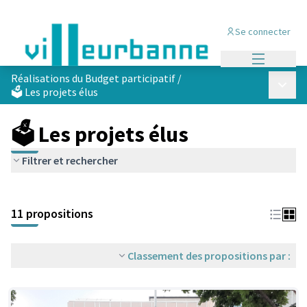
Se connecter
Menu princi
Réalisations du Budget participatif
/
Menu p
🗳️ Les projets élus
🗳️ Les projets élus
Filtrer et rechercher
Passer la carte
Leaflet
|
©
OpenStreetMap
contributors
L'élément suivant est une carte qui présente les éléments de cet
+
11 propositions
−
Classement des propositions par :