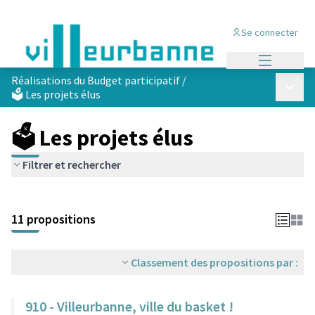
Se connecter
Menu princi
Réalisations du Budget participatif
/
Menu p
🗳️ Les projets élus
🗳️ Les projets élus
Filtrer et rechercher
Passer la carte
Leaflet
|
©
OpenStreetMap
contributors
L'élément suivant est une carte qui présente les éléments de cet
+
11 propositions
−
Classement des propositions par :
910 - Villeurbanne, ville du basket !