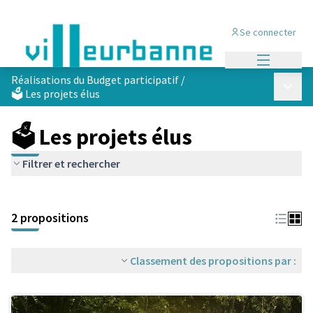
Se connecter
Menu princi
Réalisations du Budget participatif
/
Menu p
🗳️ Les projets élus
🗳️ Les projets élus
Filtrer et rechercher
Passer la carte
Leaflet
|
©
OpenStreetMap
contributors
L'élément suivant est une carte qui présente les éléments de cet
+
2 propositions
−
Classement des propositions par :