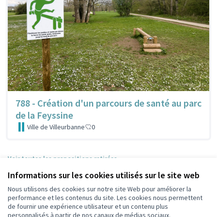
788 - Création d'un parcours de santé au parc
de la Feyssine
Ville de Villeurbanne
0
Voir toutes les propositions retirées
Informations sur les cookies utilisés sur le site web
Nous utilisons des cookies sur notre site Web pour améliorer la
Conditions d'utilisation
performance et les contenus du site. Les cookies nous permettent
Paramètres des cookies
de fournir une expérience utilisateur et un contenu plus
Participez Villeurbanne sur X
Participez Villeurbanne sur Facebook
Participez Villeurbanne sur Instagram
Participez Villeurbanne sur YouTube
personnalisés à partir de nos canaux de médias sociaux.