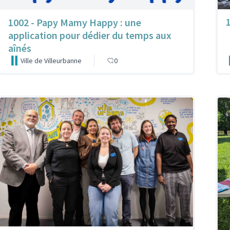
1002 - Papy Mamy Happy : une
application pour dédier du temps aux
aînés
Ville de Villeurbanne
0