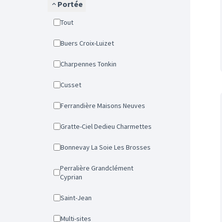
Portée
Tout
Buers Croix-Luizet
Charpennes Tonkin
Cusset
Ferrandière Maisons Neuves
Gratte-Ciel Dedieu Charmettes
Bonnevay La Soie Les Brosses
Perralière Grandclément
Cyprian
Saint-Jean
Multi-sites