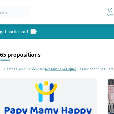
Aide
Menu utilisateur
et participatif
/
 la carte
 suivant est une carte qui présente les éléments de cette page comm
65 propositions
Aléatoire
Les plus récentes
A-Z (alphabétique)
Z-A (alphabétique invers