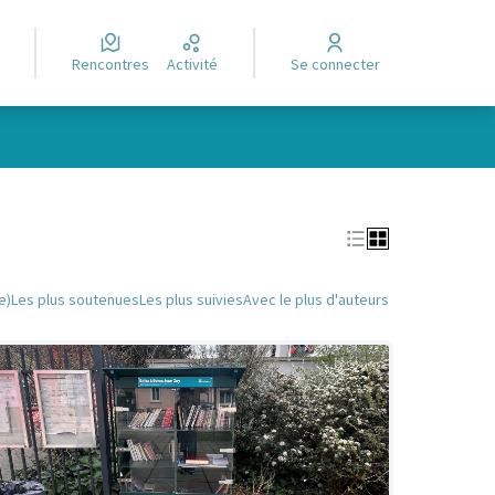
Rencontres
Activité
Se connecter
Leaflet
|
©
OpenStreetMap
contributors
e des points de carte. L'élément peut être utilisé avec un lecteur
e)
Les plus soutenues
Les plus suivies
Avec le plus d'auteurs