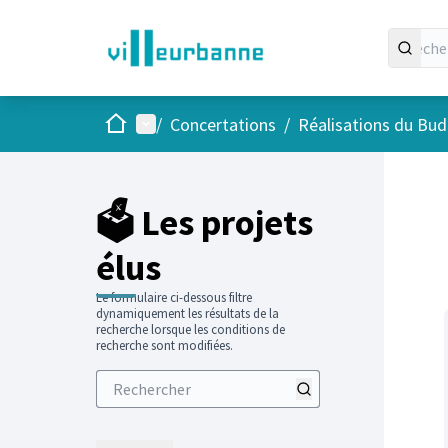
Accueil
Menu principal
/
Concertations
/
Réalisations du Budg
Passer
L'élément
+
−
🗳️ Les projets
élus
Le formulaire ci-dessous filtre
dynamiquement les résultats de la
recherche lorsque les conditions de
recherche sont modifiées.