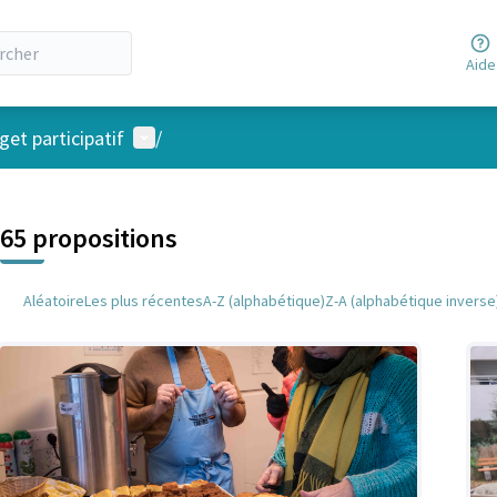
Aide
Menu utilisateur
et participatif
/
 la carte
 suivant est une carte qui présente les éléments de cette page comm
65 propositions
Aléatoire
Les plus récentes
A-Z (alphabétique)
Z-A (alphabétique inverse