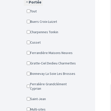
Portée
Tout
Buers Croix-Luizet
Charpennes Tonkin
Cusset
Ferrandière Maisons Neuves
Gratte-Ciel Dedieu Charmettes
Bonnevay La Soie Les Brosses
Perralière Grandclément
Cyprian
Saint-Jean
Multi-sites