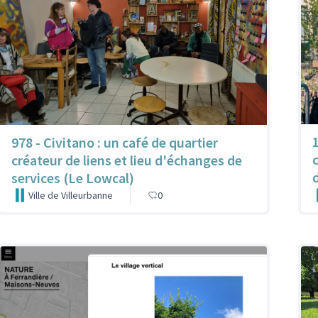
978 - Civitano : un café de quartier
créateur de liens et lieu d'échanges de
services (Le Lowcal)
Ville de Villeurbanne
0