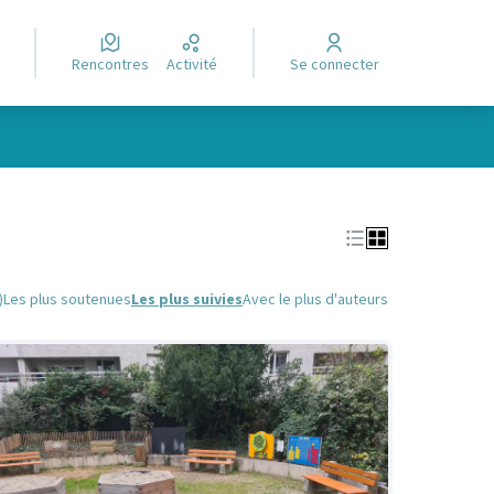
Rencontres
Activité
Se connecter
Leaflet
|
©
OpenStreetMap
contributors
e des points de carte. L'élément peut être utilisé avec un lecteur
)
Les plus soutenues
Les plus suivies
Avec le plus d'auteurs