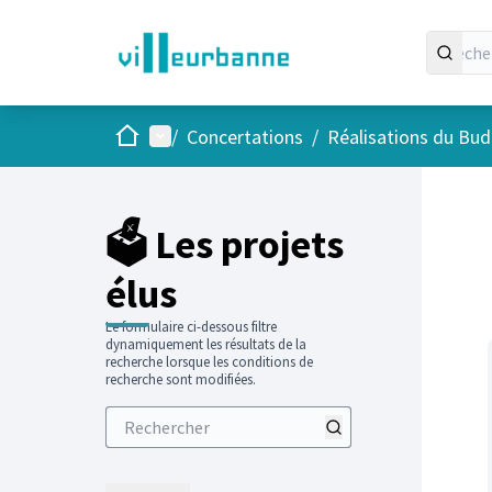
Accueil
Menu principal
/
Concertations
/
Réalisations du Budg
Passer
L'élément
+
−
🗳️ Les projets
élus
Le formulaire ci-dessous filtre
dynamiquement les résultats de la
recherche lorsque les conditions de
recherche sont modifiées.