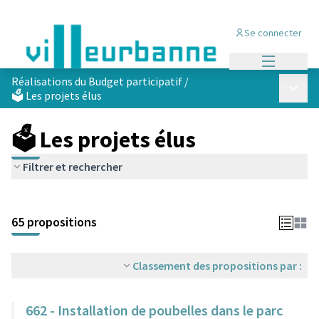
Se connecter
Menu princi
Réalisations du Budget participatif
/
Menu p
🗳️ Les projets élus
🗳️ Les projets élus
Filtrer et rechercher
Passer la carte
Leaflet
|
©
OpenStreetMap
contributors
L'élément suivant est une carte qui présente les éléments de cet
+
65 propositions
−
Classement des propositions par :
662 - Installation de poubelles dans le parc