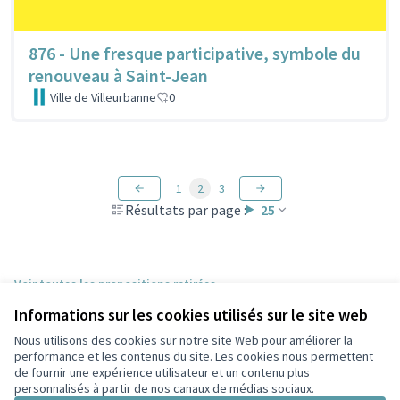
876 - Une fresque participative, symbole du
renouveau à Saint-Jean
Ville de Villeurbanne
0
1
2
3
Résultats par page :
25
Voir toutes les propositions retirées
Informations sur les cookies utilisés sur le site web
Nous utilisons des cookies sur notre site Web pour améliorer la
Conditions d'utilisation
performance et les contenus du site. Les cookies nous permettent
Paramètres des cookies
de fournir une expérience utilisateur et un contenu plus
Participez Villeurbanne sur X
Participez Villeurbanne sur Facebook
Participez Villeurbanne sur Instagram
Participez Villeurbanne sur YouTube
personnalisés à partir de nos canaux de médias sociaux.