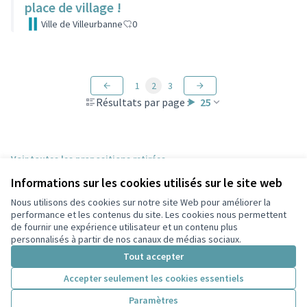
place de village !
Ville de Villeurbanne
0
1
2
3
Résultats par page :
25
Voir toutes les propositions retirées
Informations sur les cookies utilisés sur le site web
Nous utilisons des cookies sur notre site Web pour améliorer la
Conditions d'utilisation
performance et les contenus du site. Les cookies nous permettent
Paramètres des cookies
de fournir une expérience utilisateur et un contenu plus
Participez Villeurbanne sur X
Participez Villeurbanne sur Facebook
Participez Villeurbanne sur Instagram
Participez Villeurbanne sur YouTube
personnalisés à partir de nos canaux de médias sociaux.
(Lien externe)
(Lien externe)
(Lien externe)
(Lien externe)
Tout accepter
Accepter seulement les cookies essentiels
Licence Cre
(Lien extern
Paramètres
(Lien externe)