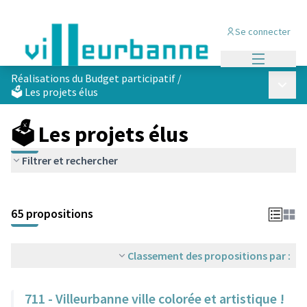
Se connecter
Menu princi
Réalisations du Budget participatif
/
Menu p
🗳️ Les projets élus
🗳️ Les projets élus
Filtrer et rechercher
Passer la carte
Leaflet
|
©
OpenStreetMap
contributors
L'élément suivant est une carte qui présente les éléments de cet
+
65 propositions
−
Classement des propositions par :
711 - Villeurbanne ville colorée et artistique !