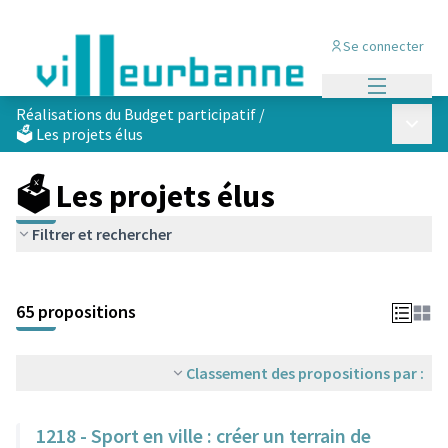
Se connecter
Menu princi
Réalisations du Budget participatif
/
Menu p
🗳️ Les projets élus
🗳️ Les projets élus
Filtrer et rechercher
Passer la carte
Leaflet
|
©
OpenStreetMap
contributors
L'élément suivant est une carte qui présente les éléments de cet
+
65 propositions
−
Classement des propositions par :
1218 - Sport en ville : créer un terrain de