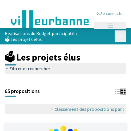
Se connecter
Menu princi
Réalisations du Budget participatif
/
Menu p
🗳️ Les projets élus
🗳️ Les projets élus
Filtrer et rechercher
Passer la carte
Leaflet
|
©
OpenStreetMap
contributors
L'élément suivant est une carte qui présente les éléments de cet
+
65 propositions
−
Classement des propositions par :