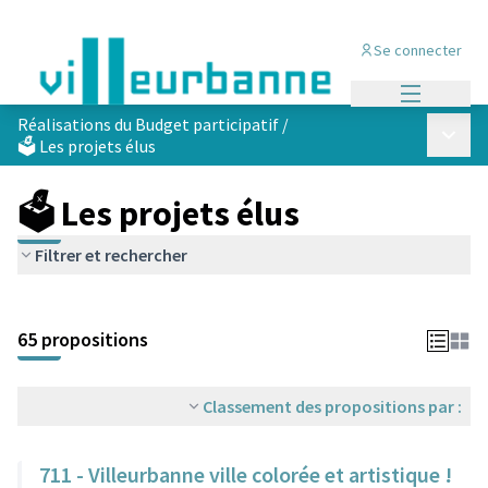
Se connecter
Menu princi
Réalisations du Budget participatif
/
Menu p
🗳️ Les projets élus
🗳️ Les projets élus
Filtrer et rechercher
Passer la carte
Leaflet
|
©
OpenStreetMap
contributors
L'élément suivant est une carte qui présente les éléments de cet
+
65 propositions
−
Classement des propositions par :
711 - Villeurbanne ville colorée et artistique !