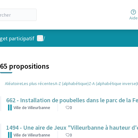
Aide
Menu utilisateur
et participatif
/
 la carte
 suivant est une carte qui présente les éléments de cette page comm
65 propositions
Aléatoire
Les plus récentes
A-Z (alphabétique)
Z-A (alphabétique inverse)
662 - Installation de poubelles dans le parc de la F
Ville de Villeurbanne
0
1494 - Une aire de Jeux "Villeurbanne à hauteur d
Ville de Villeurbanne
0