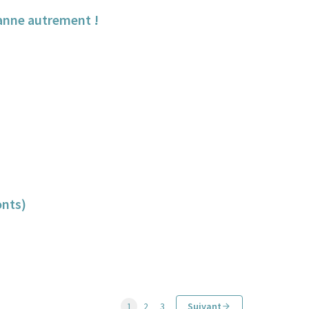
banne autrement !
onts)
1
2
3
Suivant