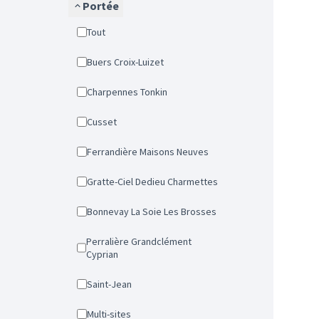
Portée
Tout
Buers Croix-Luizet
Charpennes Tonkin
Cusset
Ferrandière Maisons Neuves
Gratte-Ciel Dedieu Charmettes
Bonnevay La Soie Les Brosses
Perralière Grandclément
Cyprian
Saint-Jean
Multi-sites