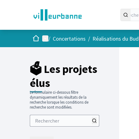
Accueil
Menu principal
/
Concertations
/
Réalisations du Budg
Passer
L'élément
+
−
🗳️ Les projets
élus
Le formulaire ci-dessous filtre
dynamiquement les résultats de la
recherche lorsque les conditions de
recherche sont modifiées.