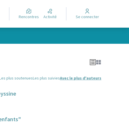
Rencontres
Activité
Se connecter
Leaflet
|
©
OpenStreetMap
contributors
e des points de carte. L'élément peut être utilisé avec un lecteur
Les plus soutenues
Les plus suivies
Avec le plus d'auteurs
eyssine
'enfants"