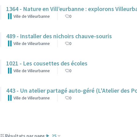
1364 - Nature en Vill’eurbanne : explorons Villeur
Ville de Villeurbanne
0
489 - Installer des nichoirs chauve-souris
Ville de Villeurbanne
0
1021 - Les cousettes des écoles
Ville de Villeurbanne
0
443 - Un atelier partagé auto-géré (L'Atelier des P
Ville de Villeurbanne
0
Résultats par page :
25