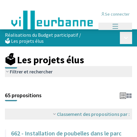
Se connecter
Menu princi
Réalisations du Budget participatif
/
Menu p
🗳️ Les projets élus
🗳️ Les projets élus
Filtrer et rechercher
Passer la carte
Leaflet
|
©
OpenStreetMap
contributors
L'élément suivant est une carte qui présente les éléments de cet
+
65 propositions
−
Classement des propositions par :
662 - Installation de poubelles dans le parc