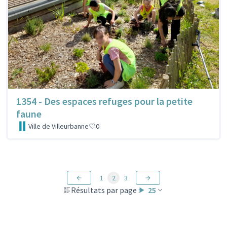
1354 - Des espaces refuges pour la petite
faune
Ville de Villeurbanne
0
1
2
3
Résultats par page :
25