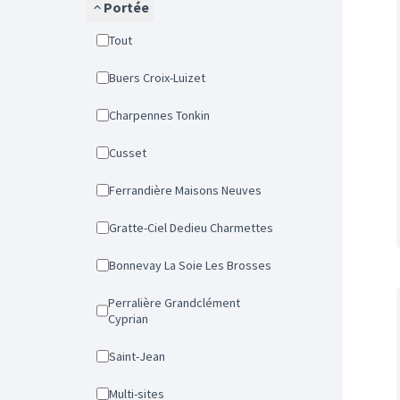
Portée
Tout
Buers Croix-Luizet
Charpennes Tonkin
Cusset
Ferrandière Maisons Neuves
Gratte-Ciel Dedieu Charmettes
Bonnevay La Soie Les Brosses
Perralière Grandclément
Cyprian
Saint-Jean
Multi-sites