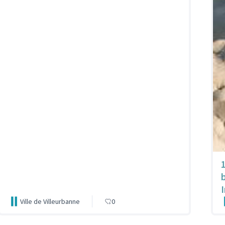
1
I
Ville de Villeurbanne
0