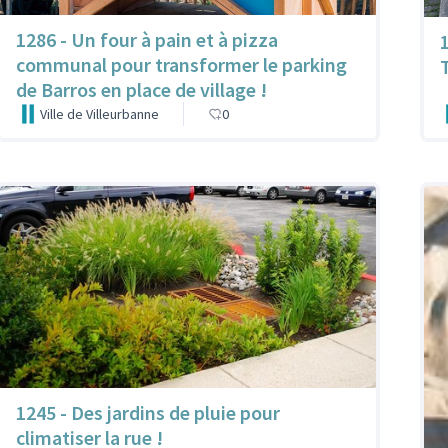
1286 - Un four à pain et à pizza
communal pour transformer le parking
de Barros en place de village !
Ville de Villeurbanne
0
1245 - Des jardins de pluie pour
climatiser la rue !