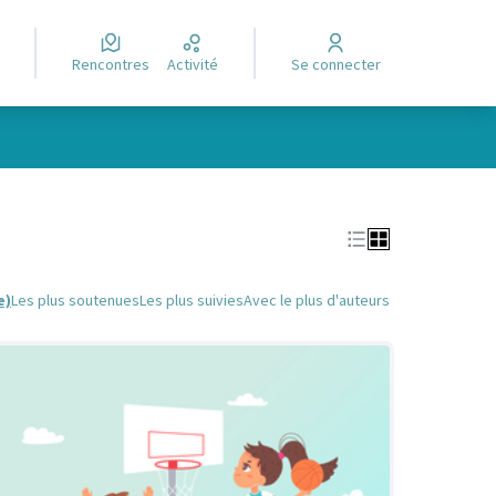
Rencontres
Activité
Se connecter
Leaflet
|
©
OpenStreetMap
contributors
e des points de carte. L'élément peut être utilisé avec un lecteur
e)
Les plus soutenues
Les plus suivies
Avec le plus d'auteurs