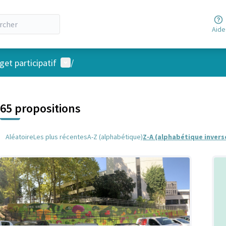
Aide
Menu utilisateur
et participatif
/
 la carte
 suivant est une carte qui présente les éléments de cette page comm
65 propositions
Aléatoire
Les plus récentes
A-Z (alphabétique)
Z-A (alphabétique invers