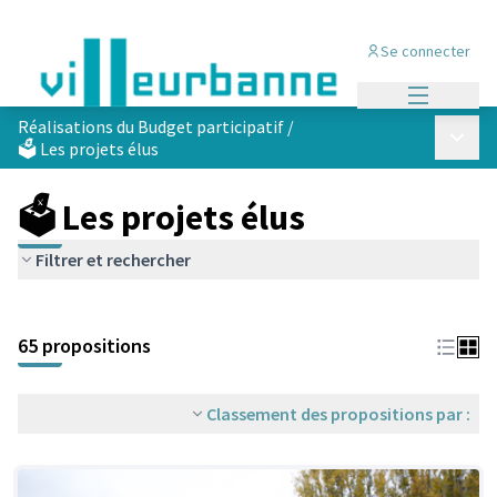
Se connecter
Menu princi
Réalisations du Budget participatif
/
Menu p
🗳️ Les projets élus
🗳️ Les projets élus
Filtrer et rechercher
Passer la carte
Leaflet
|
©
OpenStreetMap
contributors
L'élément suivant est une carte qui présente les éléments de cet
+
65 propositions
−
Classement des propositions par :