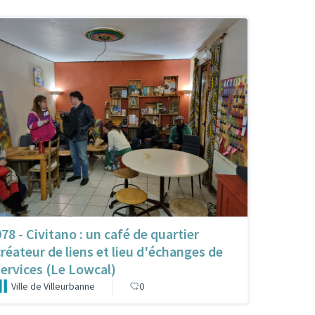
978 - Civitano : un café de quartier
créateur de liens et lieu d'échanges de
services (Le Lowcal)
Ville de Villeurbanne
0