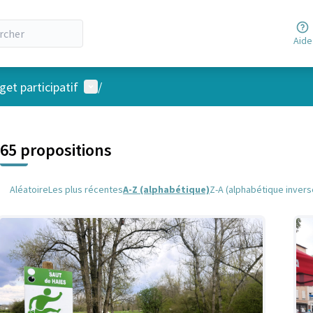
Aide
Menu utilisateur
et participatif
/
 la carte
 suivant est une carte qui présente les éléments de cette page comm
65 propositions
Aléatoire
Les plus récentes
A-Z (alphabétique)
Z-A (alphabétique invers