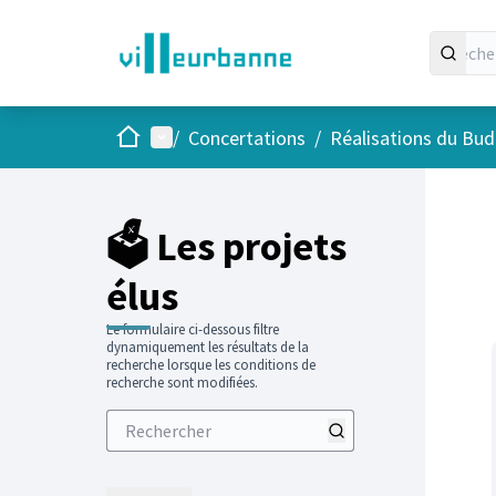
Accueil
Menu principal
/
Concertations
/
Réalisations du Budg
Passer
L'élément
+
−
🗳️ Les projets
élus
Le formulaire ci-dessous filtre
dynamiquement les résultats de la
recherche lorsque les conditions de
recherche sont modifiées.