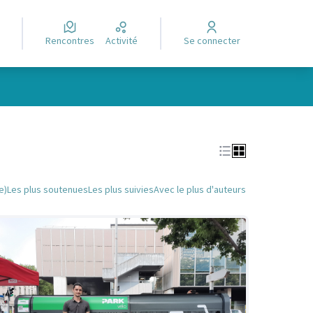
Rencontres
Activité
Se connecter
Leaflet
|
©
OpenStreetMap
contributors
e des points de carte. L'élément peut être utilisé avec un lecteur
e)
Les plus soutenues
Les plus suivies
Avec le plus d'auteurs