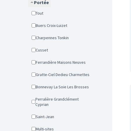
Portée
Tout
Buers Croix-Luizet
Charpennes Tonkin
Cusset
Ferrandière Maisons Neuves
Gratte-Ciel Dedieu Charmettes
Bonnevay La Soie Les Brosses
Perralière Grandclément
Cyprian
Saint-Jean
Multi-sites