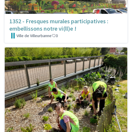
1352 - Fresques murales participatives :
embellissons notre vi(ll)e !
Ville de Villeurbanne
0