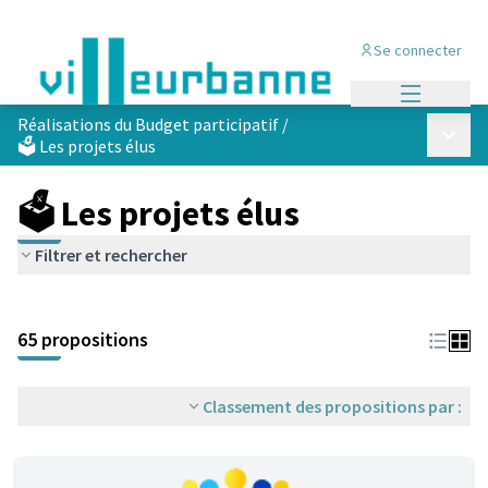
Se connecter
Menu princi
Réalisations du Budget participatif
/
Menu p
🗳️ Les projets élus
🗳️ Les projets élus
Filtrer et rechercher
Passer la carte
Leaflet
|
©
OpenStreetMap
contributors
L'élément suivant est une carte qui présente les éléments de cet
+
65 propositions
−
Classement des propositions par :