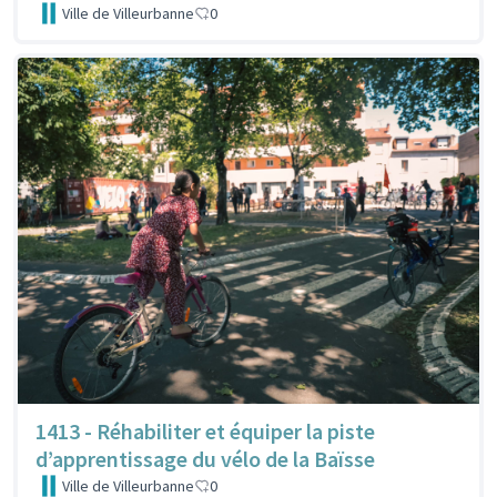
Ville de Villeurbanne
0
1413 - Réhabiliter et équiper la piste
d’apprentissage du vélo de la Baïsse
Ville de Villeurbanne
0