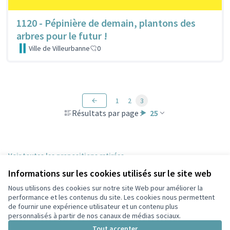
1120 - Pépinière de demain, plantons des
arbres pour le futur !
Ville de Villeurbanne
0
1
2
3
Résultats par page :
25
Voir toutes les propositions retirées
Informations sur les cookies utilisés sur le site web
Nous utilisons des cookies sur notre site Web pour améliorer la
Conditions d'utilisation
performance et les contenus du site. Les cookies nous permettent
Paramètres des cookies
de fournir une expérience utilisateur et un contenu plus
Participez Villeurbanne sur X
Participez Villeurbanne sur Facebook
Participez Villeurbanne sur Instagram
Participez Villeurbanne sur YouTube
personnalisés à partir de nos canaux de médias sociaux.
(Lien externe)
(Lien externe)
(Lien externe)
(Lien externe)
Tout accepter