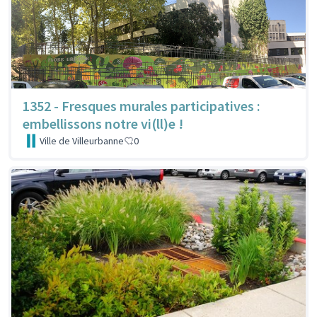
1352 - Fresques murales participatives :
embellissons notre vi(ll)e !
Ville de Villeurbanne
0