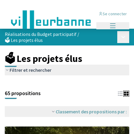
Se connecter
Menu princi
Réalisations du Budget participatif
/
Menu p
🗳️ Les projets élus
🗳️ Les projets élus
Filtrer et rechercher
Passer la carte
Leaflet
|
©
OpenStreetMap
contributors
L'élément suivant est une carte qui présente les éléments de cet
+
65 propositions
−
Classement des propositions par :