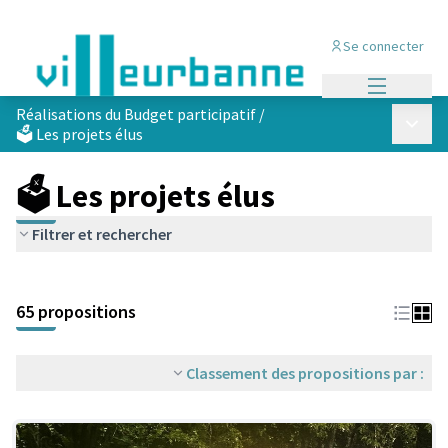
Se connecter
Menu princi
Réalisations du Budget participatif
/
Menu p
🗳️ Les projets élus
🗳️ Les projets élus
Filtrer et rechercher
Passer la carte
Leaflet
|
©
OpenStreetMap
contributors
L'élément suivant est une carte qui présente les éléments de cet
+
65 propositions
−
Classement des propositions par :