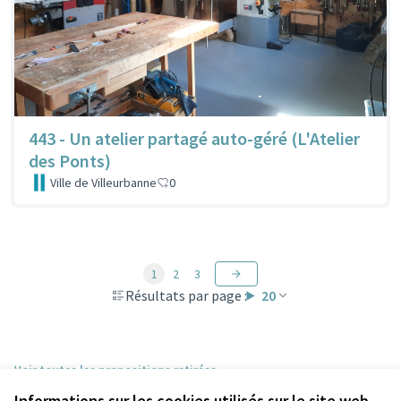
443 - Un atelier partagé auto-géré (L'Atelier
des Ponts)
Ville de Villeurbanne
0
1
2
3
Résultats par page :
20
Voir toutes les propositions retirées
Informations sur les cookies utilisés sur le site web