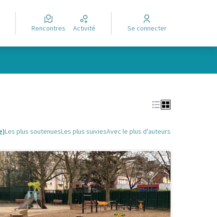
Rencontres
Activité
Se connecter
Leaflet
|
©
OpenStreetMap
contributors
e des points de carte. L'élément peut être utilisé avec un lecteur
e)
Les plus soutenues
Les plus suivies
Avec le plus d'auteurs