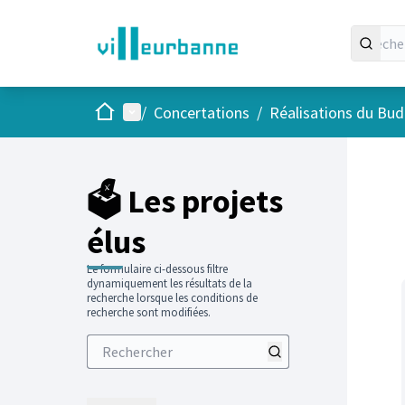
Accueil
Menu principal
/
Concertations
/
Réalisations du Budg
Passer
L'élément
+
−
🗳️ Les projets
élus
Le formulaire ci-dessous filtre
dynamiquement les résultats de la
recherche lorsque les conditions de
recherche sont modifiées.