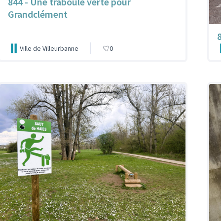
844 - Une traboule verte pour
Grandclément
Ville de Villeurbanne
0