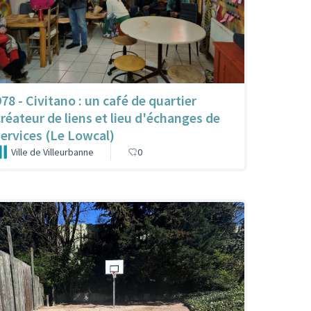
978 - Civitano : un café de quartier
créateur de liens et lieu d'échanges de
services (Le Lowcal)
Ville de Villeurbanne
0