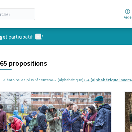
Aide
Menu utilisateur
et participatif
/
 la carte
 suivant est une carte qui présente les éléments de cette page comm
65 propositions
Aléatoire
Les plus récentes
A-Z (alphabétique)
Z-A (alphabétique invers