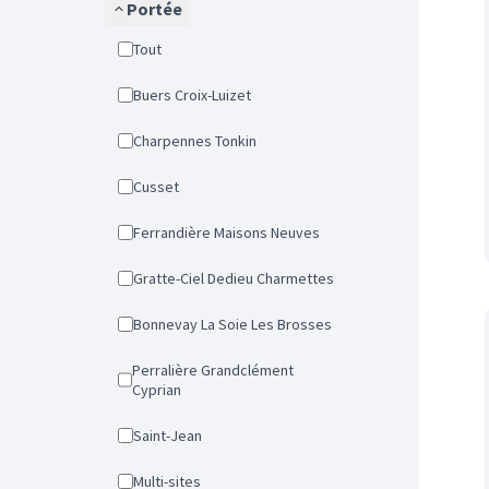
Portée
Tout
Buers Croix-Luizet
Charpennes Tonkin
Cusset
Ferrandière Maisons Neuves
Gratte-Ciel Dedieu Charmettes
Bonnevay La Soie Les Brosses
Perralière Grandclément
Cyprian
Saint-Jean
Multi-sites