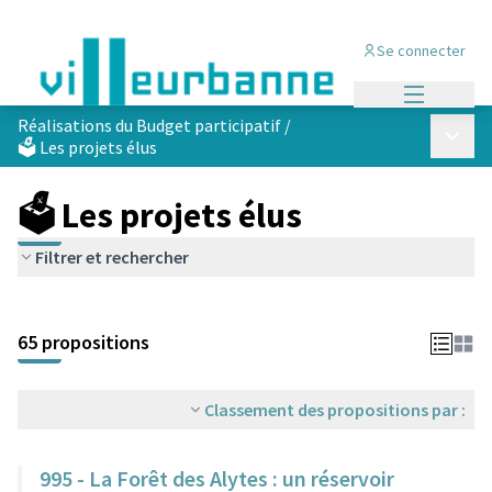
Se connecter
Menu princi
Réalisations du Budget participatif
/
Menu p
🗳️ Les projets élus
🗳️ Les projets élus
Filtrer et rechercher
Passer la carte
Leaflet
|
©
OpenStreetMap
contributors
L'élément suivant est une carte qui présente les éléments de cet
+
65 propositions
−
Classement des propositions par :
995 - La Forêt des Alytes : un réservoir